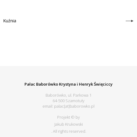
Kuźnia
Pałac Baborówko Krystyna i Henryk Święciccy
Baborówko, ul. Parkowa 1
64-500 Szamotuły
email: palac[at]baborowko.pl
Projekt © by
Jakub Krukowski
. All rights reserved.