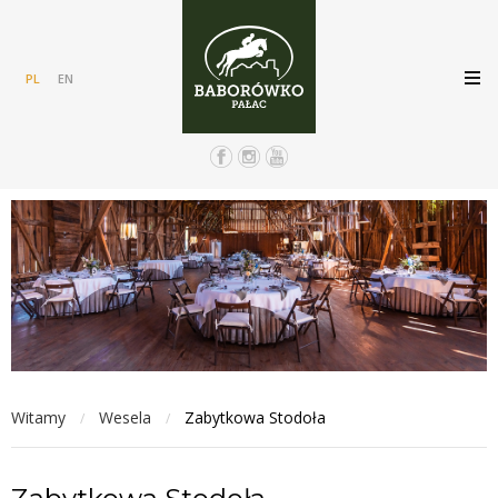
PL
EN
Witamy
Wesela
Zabytkowa Stodoła
/
/